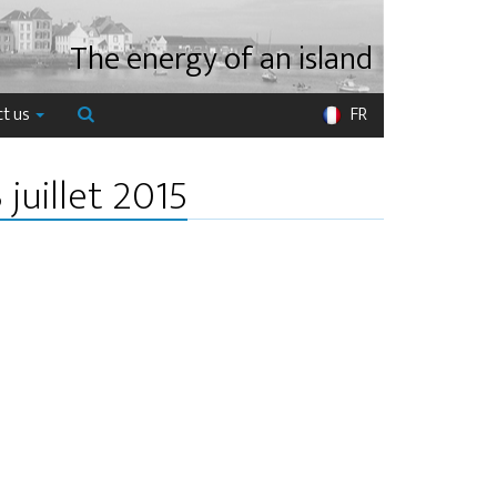
The energy of an island
ct us
FR
juillet 2015