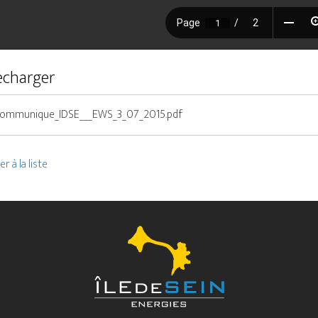
écharger
ommunique_IDSE___EWS_3_07_2015.pdf
r à la liste