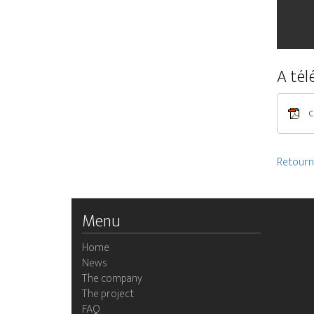
A tél
c
Retourne
Menu
Home
News
The company
The project
FAQ