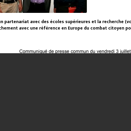
n partenariat avec des écoles supérieures et la recherche (voi
chement avec une référence en Europe du combat citoyen pou