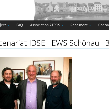
ject
FAQ
Association ATREÎS
Read more
Conta
tenariat IDSE - EWS Schönau - 3 