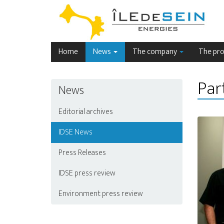
Accueil
News
IDSE News
Home
News
The company
The pro
Par
News
Editorial archives
IDSE News
Press Releases
IDSE press review
Environment press review